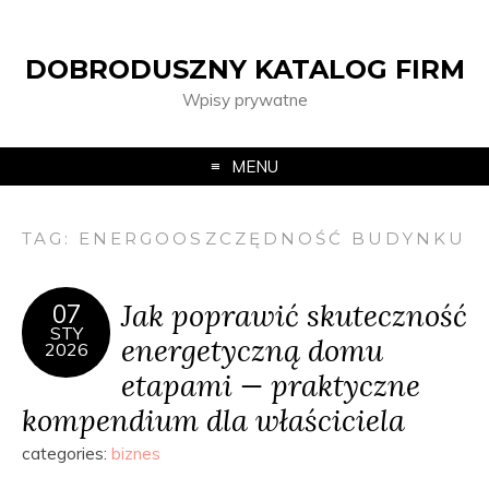
DOBRODUSZNY KATALOG FIRM
Wpisy prywatne
MENU
TAG:
ENERGOOSZCZĘDNOŚĆ BUDYNKU
Jak poprawić skuteczność
07
STY
energetyczną domu
2026
etapami — praktyczne
kompendium dla właściciela
categories:
biznes