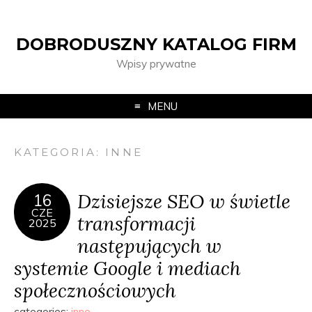
DOBRODUSZNY KATALOG FIRM
Wpisy prywatne
MENU
KATEGORIA:
INNE
Dzisiejsze SEO w świetle
16
CZE
transformacji
2025
następujących w
systemie Google i mediach
społecznościowych
categories:
inne