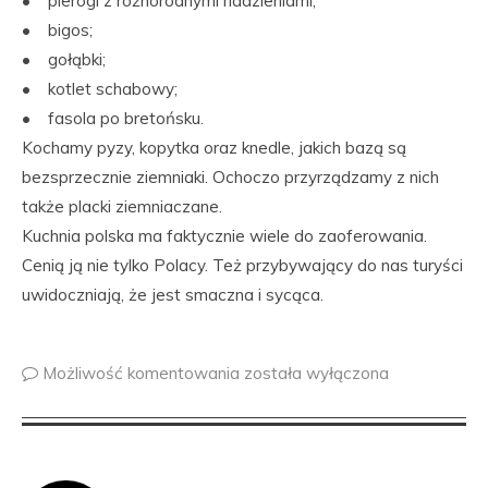
• pierogi z różnorodnymi nadzieniami;
• bigos;
• gołąbki;
• kotlet schabowy;
• fasola po bretońsku.
Kochamy pyzy, kopytka oraz knedle, jakich bazą są
bezsprzecznie ziemniaki. Ochoczo przyrządzamy z nich
także placki ziemniaczane.
Kuchnia polska ma faktycznie wiele do zaoferowania.
Cenią ją nie tylko Polacy. Też przybywający do nas turyści
uwidoczniają, że jest smaczna i sycąca.
Możliwość komentowania
została wyłączona