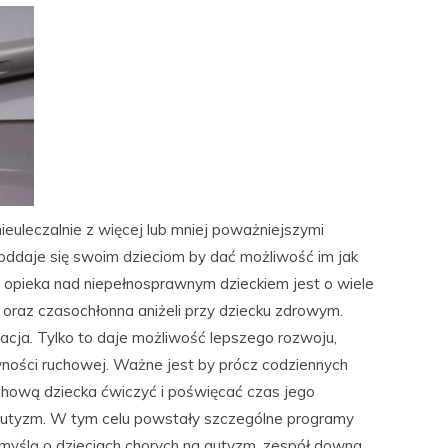
nieuleczalnie z więcej lub mniej poważniejszymi
oddaje się swoim dzieciom by dać możliwość im jak
le opieka nad niepełnosprawnym dzieckiem jest o wiele
oraz czasochłonna aniżeli przy dziecku zdrowym.
acja. Tylko to daje możliwość lepszego rozwoju,
ności ruchowej. Ważne jest by prócz codziennych
hową dziecka ćwiczyć i poświęcać czas jego
e autyzm. W tym celu powstały szczególne programy
 myślą o dzieciach chorych na autyzm, zespół downa.