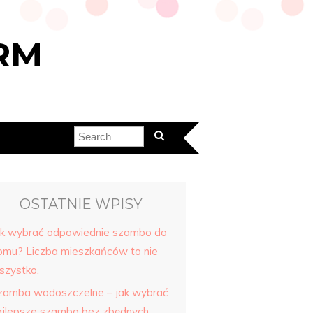
RM
OSTATNIE WPISY
ak wybrać odpowiednie szambo do
omu? Liczba mieszkańców to nie
szystko.
zamba wodoszczelne – jak wybrać
ajlepsze szambo bez zbędnych