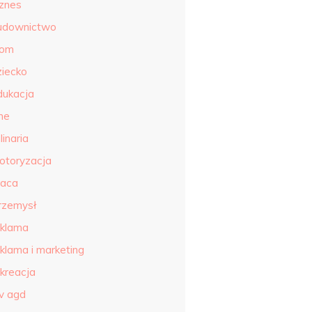
iznes
udownictwo
om
ziecko
dukacja
ne
linaria
otoryzacja
raca
rzemysł
eklama
eklama i marketing
ekreacja
tv agd