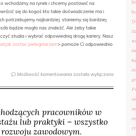
b
o co wchodzimy na rynek i chcemy postawić na
rócić się do kogoś kto takie doświadczenie ma i
b
h potrzebujemy najbardziej. staniemy się bardziej
D
osób będzie mogło nas znaleźć. Ale żeby takie
d
czyć studia i wybrać odpowiednią drogę kariery. Nasz
e
atjak zostac pielegniarzem
> pomoże Ci odpowiednio
in
ku
m
Możliwość komentowania
została wyłączona
p
P
r
r
chodzących pracowników w
r
stażu lub praktyki – wszystko
r
u rozwoju zawodowym.