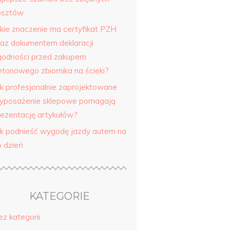
osztów
akie znaczenie ma certyfikat PZH
raz dokumentem deklaracji
godności przed zakupem
etonowego zbiornika na ścieki?
ak profesjonalnie zaprojektowane
yposażenie sklepowe pomagają
rezentację artykułów?
ak podnieść wygodę jazdy autem na
o dzień
KATEGORIE
ez kategorii