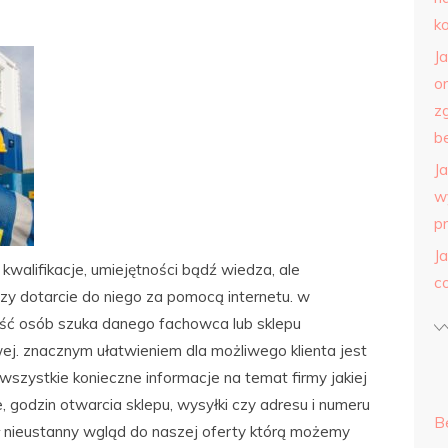
k
J
o
z
b
J
w
p
J
kwalifikacje, umiejętności bądź wiedza, ale
c
zy dotarcie do niego za pomocą internetu. w
ęść osób szuka danego fachowca lub sklepu
wej. znacznym ułatwieniem dla możliwego klienta jest
 wszystkie konieczne informacje na temat firmy jakiej
, godzin otwarcia sklepu, wysyłki czy adresu i numeru
B
iał nieustanny wgląd do naszej oferty którą możemy