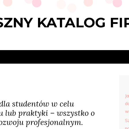
ZNY KATALOG FI
J
dla studentów w celu
d
u lub praktyki – wszystko o
w
ozwoju profesjonalnym.
S
n