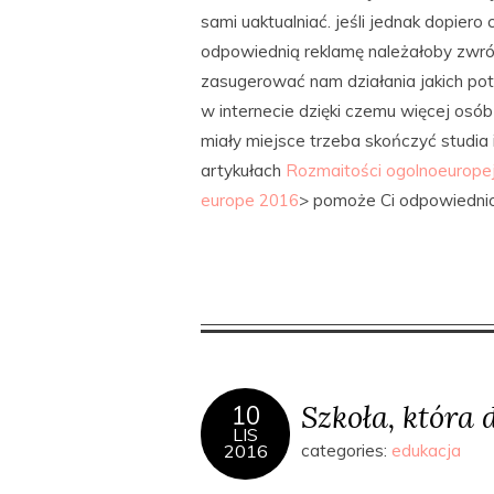
sami uaktualniać. jeśli jednak dopier
odpowiednią reklamę należałoby zwróc
zasugerować nam działania jakich potr
w internecie dzięki czemu więcej osó
miały miejsce trzeba skończyć studia 
artykułach
Rozmaitości ogolnoeuropej
europe 2016
> pomoże Ci odpowiedni
Szkoła, która 
10
LIS
2016
categories:
edukacja