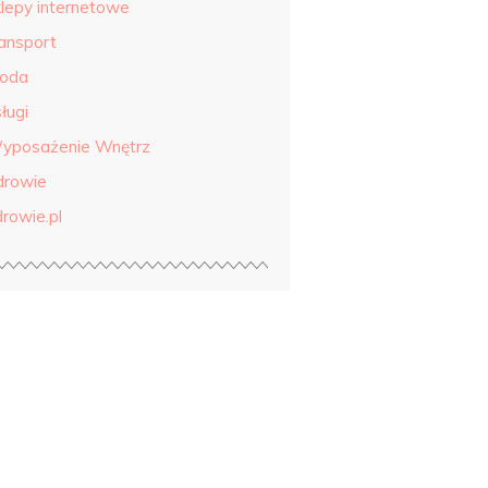
klepy internetowe
ransport
roda
ługi
yposażenie Wnętrz
drowie
drowie.pl