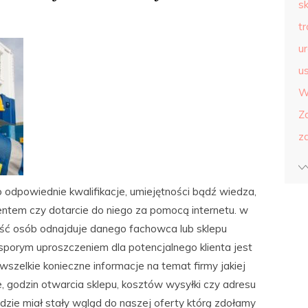
s
t
u
us
W
Z
z
o odpowiednie kwalifikacje, umiejętności bądź wiedza,
ientem czy dotarcie do niego za pomocą internetu. w
ęść osób odnajduje danego fachowca lub sklepu
sporym uproszczeniem dla potencjalnego klienta jest
wszelkie konieczne informacje na temat firmy jakiej
e, godzin otwarcia sklepu, kosztów wysyłki czy adresu
będzie miał stały wgląd do naszej oferty którą zdołamy