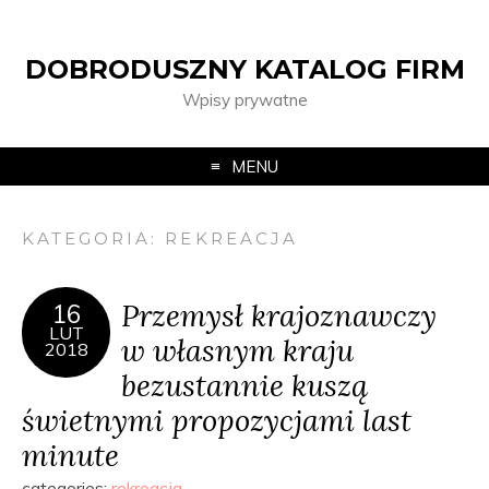
DOBRODUSZNY KATALOG FIRM
Wpisy prywatne
MENU
KATEGORIA:
REKREACJA
Przemysł krajoznawczy
16
LUT
w własnym kraju
2018
bezustannie kuszą
świetnymi propozycjami last
minute
categories:
rekreacja