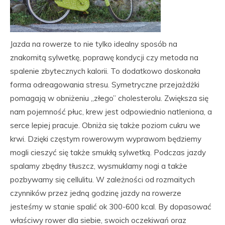
Jazda na rowerze to nie tylko idealny sposób na
znakomitą sylwetkę, poprawę kondycji czy metoda na
spalenie zbytecznych kalorii. To dodatkowo doskonała
forma odreagowania stresu. Symetryczne przejażdżki
pomagają w obniżeniu „złego” cholesterolu. Zwiększa się
nam pojemność płuc, krew jest odpowiednio natleniona, a
serce lepiej pracuje. Obniża się także poziom cukru we
krwi. Dzięki częstym rowerowym wyprawom będziemy
mogli cieszyć się także smukłą sylwetką. Podczas jazdy
spalamy zbędny tłuszcz, wysmuklamy nogi a także
pozbywamy się cellulitu. W zależności od rozmaitych
czynników przez jedną godzinę jazdy na rowerze
jesteśmy w stanie spalić ok 300-600 kcal. By dopasować
właściwy rower dla siebie, swoich oczekiwań oraz