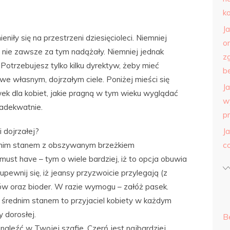
k
J
eniły się na przestrzeni dziesięcioleci. Niemniej
o
 nie zawsze za tym nadążały. Niemniej jednak
z
otrzebujesz tylko kilku dyrektyw, żeby mieć
b
 we własnym, dojrzałym ciele. Poniżej mieści się
J
 dla kobiet, jakie pragną w tym wieku wyglądać
w
 adekwatnie.
p
 dojrzałej?
J
ednim stanem z obszywanym brzeżkiem
c
ust have – tym o wiele bardziej, iż to opcja obuwia
upewnij się, iż jeansy przyzwoicie przylegają (z
ków oraz bioder. W razie wymogu – załóż pasek.
 średnim stanem to przyjaciel kobiety w każdym
 dorosłej.
B
aleźć w Twojej szafie. Czerń jest najbardziej