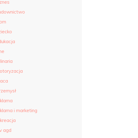
iznes
udownictwo
om
ziecko
dukacja
ne
linaria
otoryzacja
raca
rzemysł
eklama
eklama i marketing
ekreacja
tv agd