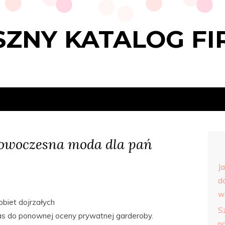
ZNY KATALOG FI
owoczesna moda dla pań
J
d
w
biet dojrzałych
S
zas do ponownej oceny prywatnej garderoby.
n