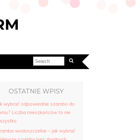
RM
OSTATNIE WPISY
ak wybrać odpowiednie szambo do
omu? Liczba mieszkańców to nie
szystko.
zamba wodoszczelne – jak wybrać
ajlepsze szambo bez zbędnych