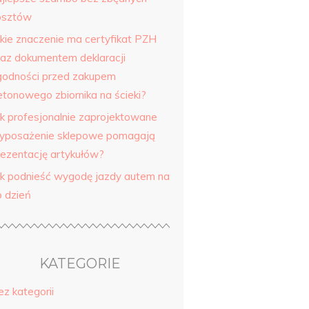
osztów
akie znaczenie ma certyfikat PZH
raz dokumentem deklaracji
godności przed zakupem
etonowego zbiornika na ścieki?
ak profesjonalnie zaprojektowane
yposażenie sklepowe pomagają
rezentację artykułów?
ak podnieść wygodę jazdy autem na
o dzień
KATEGORIE
ez kategorii