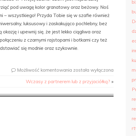
b
wziąć pod uwagę kolor granatowy oraz beżowy. Noś
b
dni – wszystkiego! Przyda Tobie się w szafie również
D
wersalny, luksusowy i zaskakująco pochlebny, bez
d
okazję i upewnij się, że jest lekko ciągliwa oraz
połączeniu z czarnymi rajstopami i botkami czy też
e
dstawiać się modnie oraz szykownie.
in
ku
Możliwość komentowania
została wyłączona
m
p
Wczasy z partnerem lub z przyjaciółką?
»
P
r
r
r
r