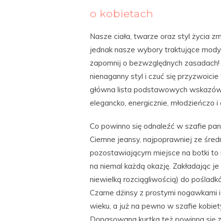
o kobietach
Nasze ciała, twarze oraz styl życia zmi
jednak nasze wybory traktujące mody
zapomnij o bezwzględnych zasadach! P
nienaganny styl i czuć się przyzwoicie
główna lista podstawowych wskazówek
elegancko, energicznie, młodzieńczo i
Co powinno się odnaleźć w szafie pani
Ciemne jeansy, najpoprawniej ze śr
pozostawiającym miejsce na botki to m
na niemal każdą okazję. Zakładając je 
niewielką rozciągliwością) do poślad
Czarne dżinsy z prostymi nogawkami i
wieku, a już na pewno w szafie kobiety
Dopasowana kurtka też powinna się zn