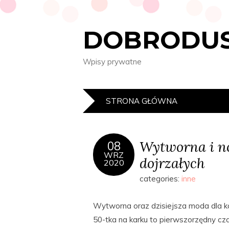
DOBRODUS
Wpisy prywatne
STRONA GŁÓWNA
Wytworna i n
08
WRZ
dojrzałych
2020
categories:
inne
Wytworna oraz dzisiejsza moda dla ko
50-tka na karku to pierwszorzędny c