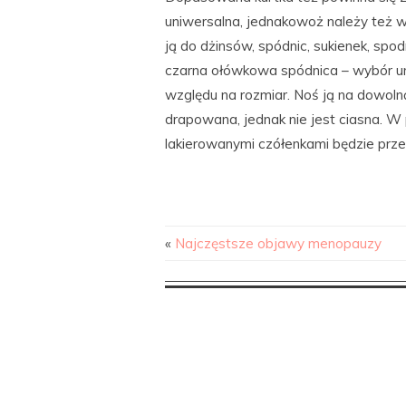
uniwersalna, jednakowoż należy też 
ją do dżinsów, spódnic, sukienek, spo
czarna ołówkowa spódnica – wybór uni
względu na rozmiar. Noś ją na dowolną 
drapowana, jednak nie jest ciasna. W 
lakierowanymi czółenkami będzie prze
«
Najczęstsze objawy menopauzy