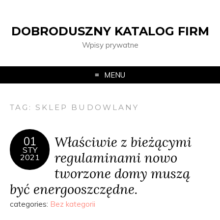
DOBRODUSZNY KATALOG FIRM
Wpisy prywatne
MENU
TAG:
SKLEP BUDOWLANY
Właściwie z bieżącymi
01
STY
regulaminami nowo
2021
tworzone domy muszą
być energooszczędne.
categories:
Bez kategorii