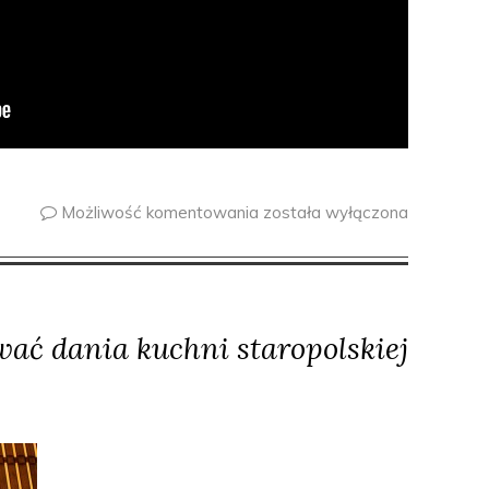
Możliwość komentowania
została wyłączona
ać dania kuchni staropolskiej