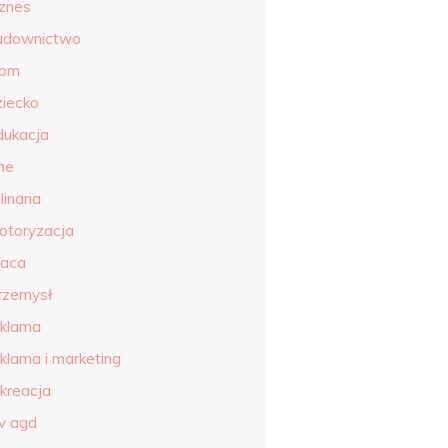
iznes
udownictwo
om
ziecko
dukacja
ne
linaria
otoryzacja
raca
rzemysł
eklama
eklama i marketing
ekreacja
tv agd