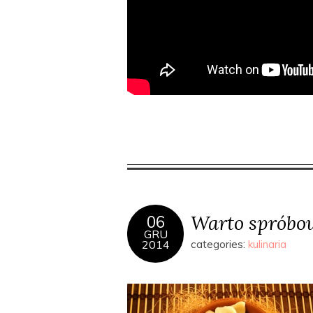
Warto spróbow
06
GRU
2014
categories:
kulinaria