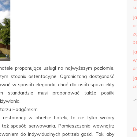
k
J
o
z
b
J
w
 hotele proponujące usługi na najwyższym poziomie.
p
zym stopniu ostentacyjne. Ograniczoną dostępność
J
wać w sposób elegancki, choć dla osób spoza elity
c
m standardzie musi proponować także posiłki
żywiania.
tarzu Podgórskim
 restauracji w obrębie hotelu, to nie tylko walory
 też sposób serwowania. Pomieszczenia wewnątrz
B
owaniem do indywidualnych potrzeb gości. Tak, aby