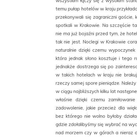
wszystkim łączy się z wysokim stand
temu pułap hotelów w kraju przykład
przekonywali się zagraniczni goście, 
spotkali w Krakowie. Na szczęście ta
nie ma już bojaźni przed tym, że hot
tak nie jest. Noclegi w Krakowie cor
naturalnie dzięki czemu wypoczynek
która jednak słono kosztuje i teg
jednakże dostrzega się po zaintere
w takich hotelach w kraju nie braku
rzeczy samej spore pieniądze. Należy
w ciągu najbliższych kilku lat nastę
właśnie dzięki czemu zamiłowani
zadowolenie, jakie przecież dla więk
bez którego nie wolno byłoby działa
gdzie zdołalibyśmy się wybrać na wy
nad morzem czy w górach a nieraz d