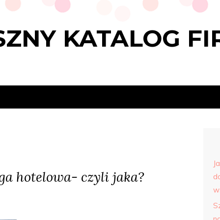
ZNY KATALOG FI
J
ga hotelowa- czyli jaka?
d
w
S
n