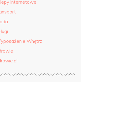
klepy internetowe
ransport
roda
ługi
yposażenie Wnętrz
drowie
drowie.pl