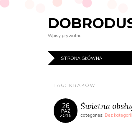
DOBRODUS
Wpisy prywatne
STRONA GŁÓWNA
TAG:
KRAKÓW
Świetna obsłu
26
PAŹ
2015
categories:
Bez kategorii