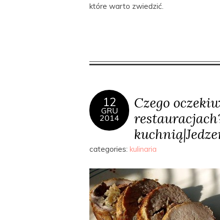
które warto zwiedzić.
Czego oczeki
12
GRU
restauracjach?
2014
kuchnią|Jedze
categories:
kulinaria