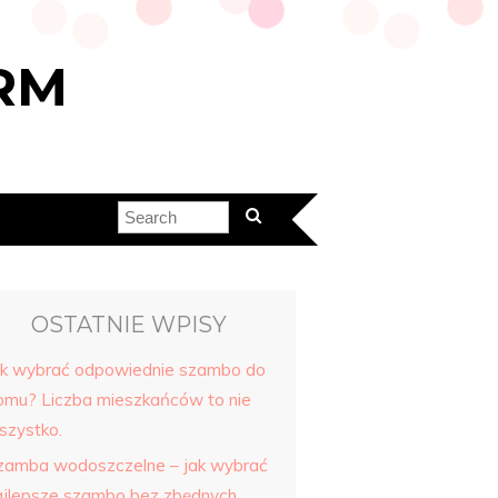
RM
OSTATNIE WPISY
ak wybrać odpowiednie szambo do
omu? Liczba mieszkańców to nie
szystko.
zamba wodoszczelne – jak wybrać
ajlepsze szambo bez zbędnych