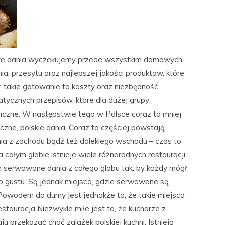
jowe dania wyczekujemy przede wszystkim domowych
ia, przesytu oraz najlepszej jakości produktów, które
, takie gotowanie to koszty oraz niezbędność
ycznych przepisów, które dla dużej grupy
iczne. W następstwie tego w Polsce coraz to mniej
yczne, polskie dania. Coraz to częściej powstają
ania z zachodu bądź też dalekiego wschodu – czas to
 całym globie istnieje wiele różnorodnych restauracji,
ch serwowane dania z całego globu tak, by każdy mógł
 gustu. Są jednak miejsca, gdzie serwowane są
 Powodem do dumy jest jednakże to, że takie miejsca
estauracja Niezwykle miłe jest to, że kucharze z
u przekazać choć zalążek polskiej kuchni. Istnieją