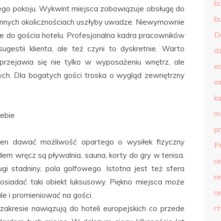
b
nego pokoju. Wykwint miejsca zobowiązuje obsługę do
b
 w innych okolicznościach uszłyby uwadze. Niewymownie
D
cie do gościa hotelu. Profesjonalna kadra pracowników
 sugestii klienta, ale też czyni to dyskretnie. Warto
d
przejawia się nie tylko w wyposażeniu wnętrz, ale
e
nych. Dla bogatych gości troska o wygląd zewnętrzny
in
ku
m
iebie
p
ien dawać możliwość opartego o wysiłek fizyczny
P
m wręcz są pływalnia, sauna, korty do gry w tenisa.
r
gi stadniny, pola golfowego. Istotna jest też sfera
r
posiadać taki obiekt luksusowy. Piękno miejsca może
r
ale i promieniować na gości.
zakresie nawiązują do hoteli europejskich co przede
r