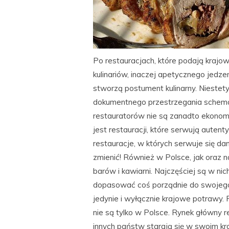
Po restauracjach, które podają kra
kulinariów, inaczej apetycznego jedzen
stworzą postument kulinarny. Niestety
dokumentnego przestrzegania schemat
restauratorów nie są zanadto ekonom
jest restauracji, które serwują autent
restauracje, w których serwuje się d
zmienić! Również w Polsce, jak oraz na
barów i kawiarni. Najczęściej są w ni
dopasować coś porządnie do swojego
jedynie i wyłącznie krajowe potrawy.
nie są tylko w Polsce. Rynek główny r
innych państw starają się w swoim kraj