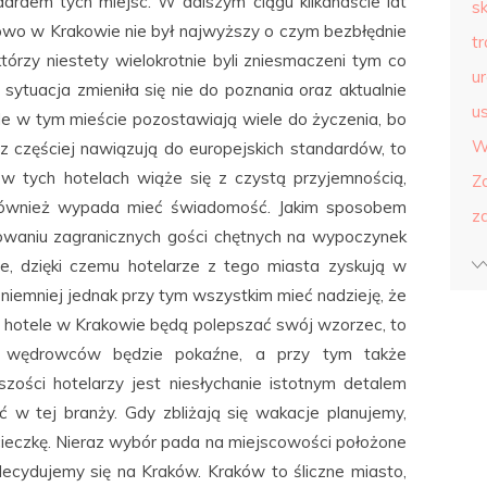
ardem tych miejsc. W dalszym ciągu kilkanaście lat
s
owo w Krakowie nie był najwyższy o czym bezbłędnie
t
którzy niestety wielokrotnie byli zniesmaczeni tym co
u
 sytuacja zmieniła się nie do poznania oraz aktualnie
us
ele w tym mieście pozostawiają wiele do życzenia, bo
W
az częściej nawiązują do europejskich standardów, to
 w tych hotelach wiąże się z czystą przyjemnością,
Z
o również wypada mieć świadomość. Jakim sposobem
z
sowaniu zagranicznych gości chętnych na wypoczynek
je, dzięki czemu hotelarze z tego miasta zyskują w
 niemniej jednak przy tym wszystkim mieć nadzieję, że
pne hotele w Krakowie będą polepszać swój wzorzec, to
e wędrowców będzie pokaźne, a przy tym także
szości hotelarzy jest niesłychanie istotnym detalem
ć w tej branży. Gdy zbliżają się wakacje planujemy,
cieczkę. Nieraz wybór pada na miejscowości położone
ecydujemy się na Kraków. Kraków to śliczne miasto,