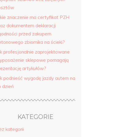
osztów
akie znaczenie ma certyfikat PZH
raz dokumentem deklaracji
godności przed zakupem
etonowego zbiornika na ścieki?
ak profesjonalnie zaprojektowane
yposażenie sklepowe pomagają
rezentację artykułów?
ak podnieść wygodę jazdy autem na
o dzień
KATEGORIE
ez kategorii