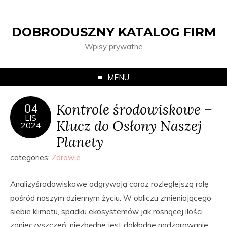
DOBRODUSZNY KATALOG FIRM
Wpisy prywatne
MENU
Kontrole środowiskowe –
04
LIS
Klucz do Osłony Naszej
2024
Planety
categories:
Zdrowie
Analizyśrodowiskowe odgrywają coraz rozleglejszą rolę
pośród naszym dziennym życiu. W obliczu zmieniającego
siebie klimatu, spadku ekosystemów jak rosnącej ilości
zanieczyszczeń, niezbędne jest dokładne nadzorowanie