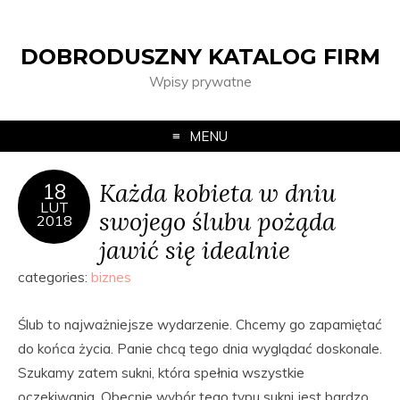
DOBRODUSZNY KATALOG FIRM
Wpisy prywatne
MENU
Każda kobieta w dniu
18
LUT
swojego ślubu pożąda
2018
jawić się idealnie
categories:
biznes
Ślub to najważniejsze wydarzenie. Chcemy go zapamiętać
do końca życia. Panie chcą tego dnia wyglądać doskonale.
Szukamy zatem sukni, która spełnia wszystkie
oczekiwania. Obecnie wybór tego typu sukni jest bardzo