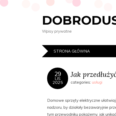
DOBRODUS
Wpisy prywatne
STRONA GŁÓWNA
Jak przedłuż
29
LIS
2025
categories:
usługi
Domowe sprzęty elektryczne ułatwiaj
nadzoru, by działały bezawaryjnie prz
tym przewodniku pokażemy, jak unika