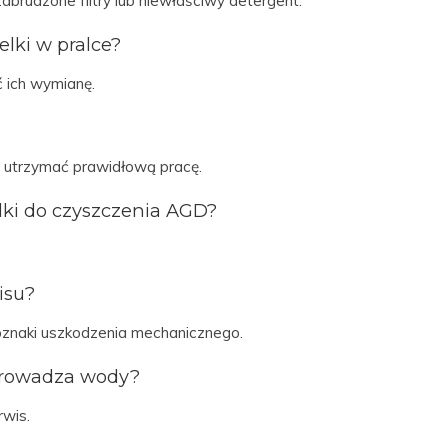
rudzone filtry lub niewłaściwy detergent.
lki w pralce?
ć ich wymianę.
 utrzymać prawidłową pracę.
dki do czyszczenia AGD?
isu?
 oznaki uszkodzenia mechanicznego.
dprowadza wody?
wis.