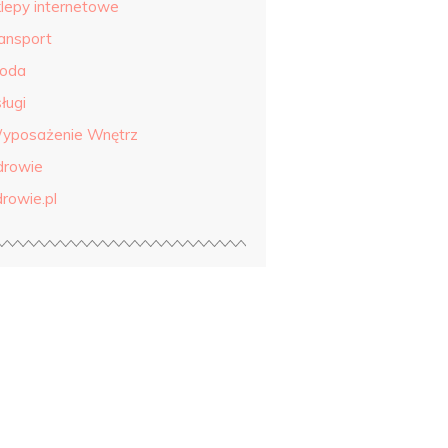
klepy internetowe
ransport
roda
ługi
yposażenie Wnętrz
drowie
drowie.pl