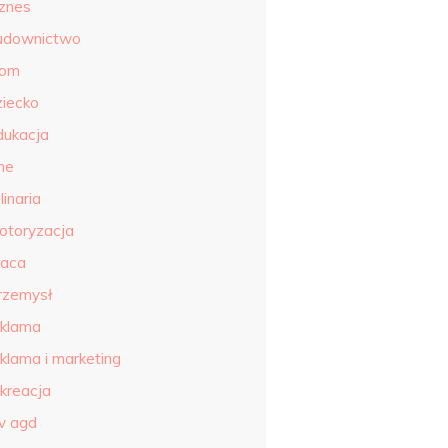
iznes
udownictwo
om
ziecko
dukacja
ne
linaria
otoryzacja
raca
rzemysł
eklama
eklama i marketing
ekreacja
tv agd