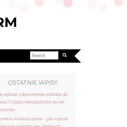
RM
OSTATNIE WPISY
ak wybrać odpowiednie szambo do
omu? Liczba mieszkańców to nie
szystko.
zamba wodoszczelne – jak wybrać
ajlepsze szambo bez zbędnych