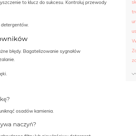
s
yszczenie to klucz do sukcesu. Kontroluj przewody
t
u
 detergentów.
us
kowników
W
Z
ażne błędy. Bagatelizowanie sygnałów
alanie.
z
ki.
lkę?
uniknąć osadów kamienia.
mywa naczyń?