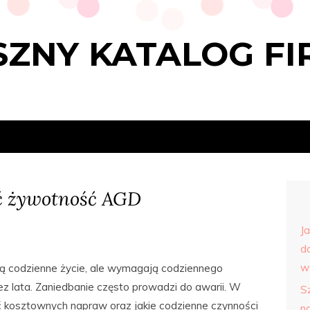
ZNY KATALOG FI
yć żywotność AGD
J
d
w
ą codzienne życie, ale wymagają codziennego
ez lata. Zaniedbanie często prowadzi do awarii. W
S
ć kosztownych napraw oraz jakie codzienne czynności
n