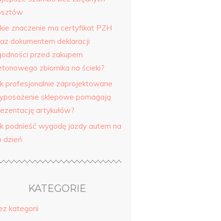
osztów
akie znaczenie ma certyfikat PZH
raz dokumentem deklaracji
godności przed zakupem
etonowego zbiornika na ścieki?
ak profesjonalnie zaprojektowane
yposażenie sklepowe pomagają
rezentację artykułów?
ak podnieść wygodę jazdy autem na
o dzień
KATEGORIE
ez kategorii