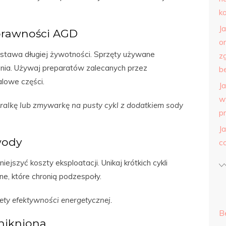
k
J
prawności AGD
o
dstawa długiej żywotności. Sprzęty używane
z
nia. Używaj preparatów zalecanych przez
b
lowe części.
J
w
lkę lub zmywarkę na pusty cykl z dodatkiem sody
p
J
wody
c
szyć koszty eksploatacji. Unikaj krótkich cykli
e, które chronią podzespoły.
ty efektywności energetycznej.
B
nikniona