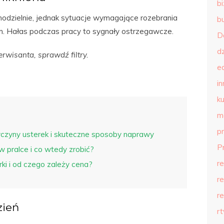
b
modzielnie, jednak sytuacje wymagające rozebrania
b
om. Hałas podczas pracy to sygnały ostrzegawcze.
D
d
wisanta, sprawdź filtry.
e
in
ku
m
p
yczyny usterek i skuteczne sposoby naprawy
P
 w pralce i co wtedy zrobić?
r
ki i od czego zależy cena?
r
r
zień
r